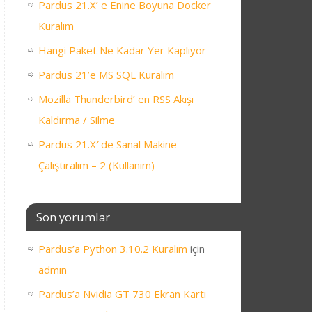
Pardus 21.X’ e Enine Boyuna Docker
Kuralım
Hangi Paket Ne Kadar Yer Kaplıyor
Pardus 21’e MS SQL Kuralım
Mozilla Thunderbird’ en RSS Akışı
Kaldırma / Silme
Pardus 21.X′ de Sanal Makine
Çalıştıralım – 2 (Kullanım)
Son yorumlar
Pardus’a Python 3.10.2 Kuralım
için
admin
Pardus’a Nvidia GT 730 Ekran Kartı