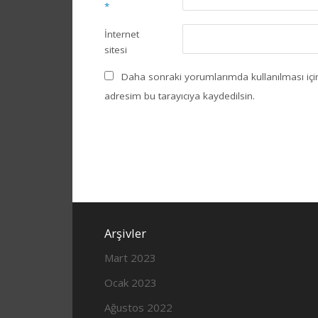
*
İnternet
sitesi
Daha sonraki yorumlarımda kullanılması içi
adresim bu tarayıcıya kaydedilsin.
Arşivler
Mart 2023
Ocak 2023
Ağustos 2022