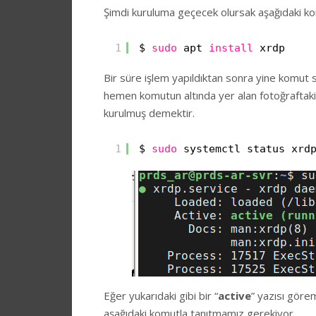
Şimdi kuruluma geçecek olursak aşağıdaki ko
1
$ 
sudo
apt 
install
xrdp
Bir süre işlem yapıldıktan sonra yine komut 
hemen komutun altında yer alan fotoğraftaki
kurulmuş demektir.
1
$ 
sudo
systemctl status xrd
Eğer yukarıdaki gibi bir “
active
” yazısı göre
aşağıdaki komutla tanıtmamız gerekiyor.