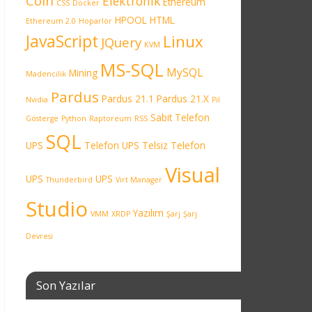
Coin
Elektronik
Ethereum
CSS
Docker
HPOOL
HTML
Ethereum 2.0
Hoparlör
JavaScript
Linux
JQuery
KVM
MS-SQL
MySQL
Mining
Madencilik
Pardus
Pardus 21.1
Pardus 21.X
Nvidia
Pil
Sabit Telefon
Gösterge
Python
Raptoreum
RSS
SQL
UPS
Telefon UPS
Telsiz Telefon
Visual
UPS
UPS
Thunderbird
Virt Manager
Studio
Yazılım
VMM
XRDP
Şarj
Şarj
Devresi
Son Yazılar