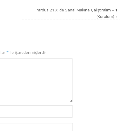
Pardus 21.X’ de Sanal Makine Çalıştıralım – 1
(Kurulum)
»
nlar
*
ile işaretlenmişlerdir