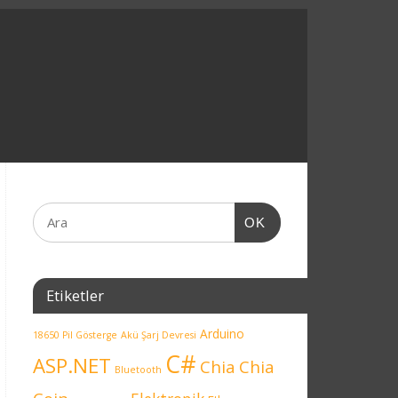
OK
Etiketler
Arduino
18650 Pil Gösterge
Akü Şarj Devresi
C#
ASP.NET
Chia
Chia
Bluetooth