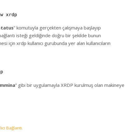
ow xrdp
status
” komutuyla gerçekten çalışmaya başlayıp
 bağlantı isteği geldiğinde doğru bir şekilde bunun
i için xrdp kullanıcı gurubunda yer alan kullanıcıların
t
dp
emmina
” gibi bir uygulamayla XRDP kurulmuş olan makineye
lıcı Bağlantı
.