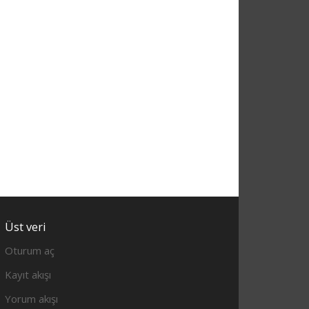
Üst veri
Oturum aç
Kayıt akışı
Yorum akışı