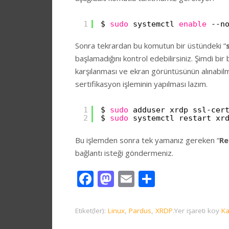
1
$ 
sudo
systemctl 
enable
--n
Sonra tekrardan bu komutun bir üstündeki “
başlamadığını kontrol edebilirsiniz. Şimdi bir
karşılanması ve ekran görüntüsünün alınabilmes
sertifikasyon işleminin yapılması lazım.
1
$ 
sudo
adduser xrdp ssl-cer
2
$ 
sudo
systemctl restart xr
Bu işlemden sonra tek yamanız gereken “
R
bağlantı isteği göndermeniz.
Facebook
Mastodon
Email
Share
Etiket(ler):
Linux
,
Pardus
,
XRDP
.
Yer işareti koy
Ka