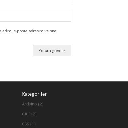
n adım, e-posta adresim ve site
Kategoriler
Arduino
(2)
C#
(12)
CSS
(1)