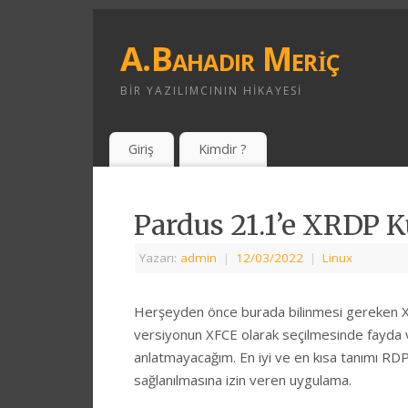
A.Bahadır Meriç
BIR YAZILIMCININ HIKAYESI
Giriş
Kimdir ?
Pardus 21.1’e XRDP 
Yazarı:
admin
|
12/03/2022
|
Linux
Herşeyden önce burada bilinmesi gereken XRD
versiyonun XFCE olarak seçilmesinde fayda 
anlatmayacağım. En iyi ve en kısa tanımı RD
sağlanılmasına izin veren uygulama.